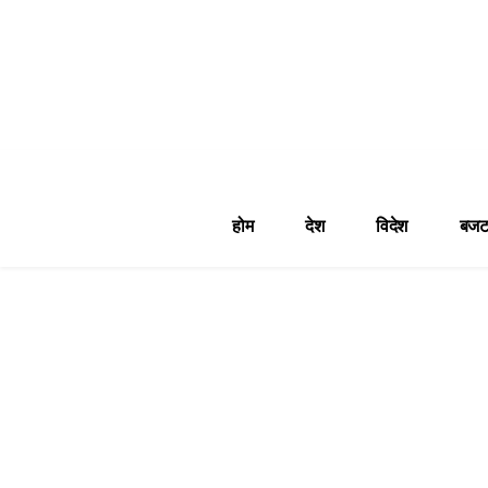
होम
देश
विदेश
बजट