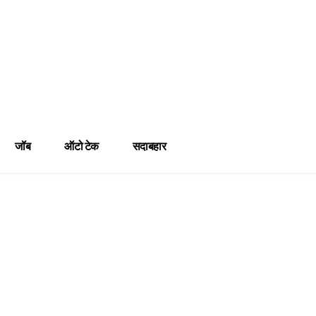
जॉब
ऑटो टेक
सदाबहार