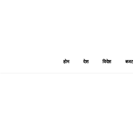
होम
देश
विदेश
बजट