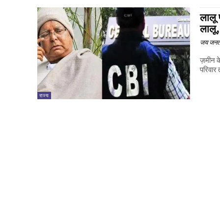
लालू 
लालू,
जय जनत
ज़मीन के
परिवार 
राज्य