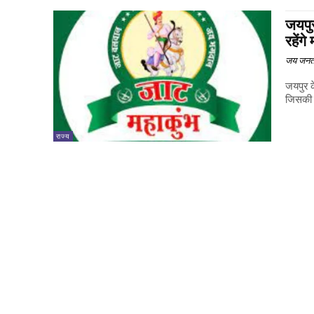
जयपुर
रहेंग
जय जनत
जयपुर क
जिसकी त
राज्य