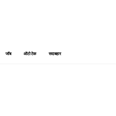
जॉब
ऑटो टेक
सदाबहार