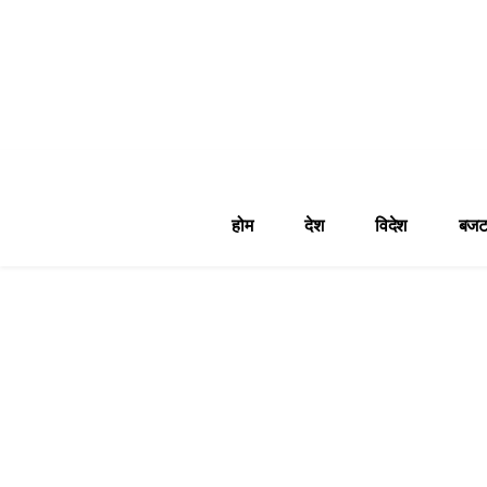
होम
देश
विदेश
बजट