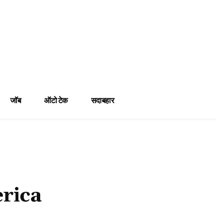
जॉब
ऑटो टेक
सदाबहार
erica