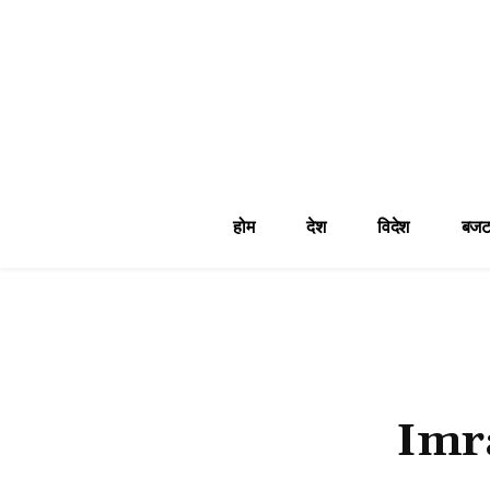
होम
देश
विदेश
बजट
Imra