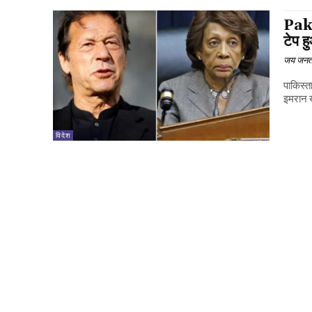
Paki
टेप 
जय जनत
पाकिस्त
इमरान 
विदेश