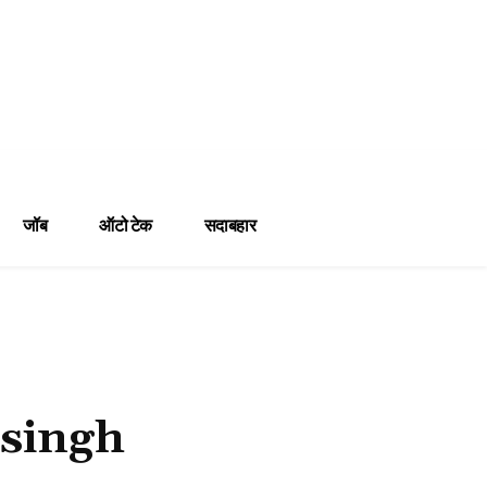
जॉब
ऑटो टेक
सदाबहार
 singh