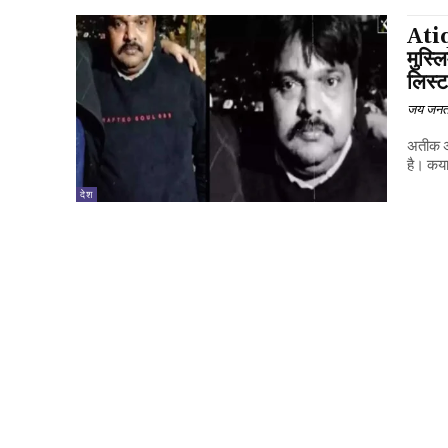
Atiq
मुस्ल
लिस्
जय जनत
अतीक अह
है। कया
देश