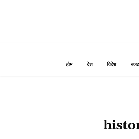
होम
देश
विदेश
बजट
histo