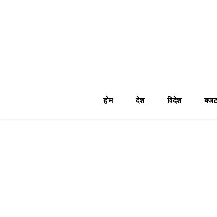
होम
देश
विदेश
बजट