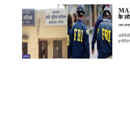
MAD
के लो
जय जनत
अमेरिकी
इन्वेस्
राज्य