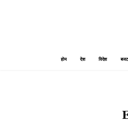
होम
देश
विदेश
बजट