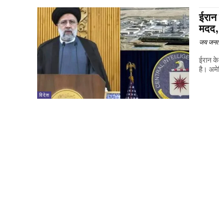
ईरान
मदद,
जय जनत
ईरान के
है। अमे
विदेश