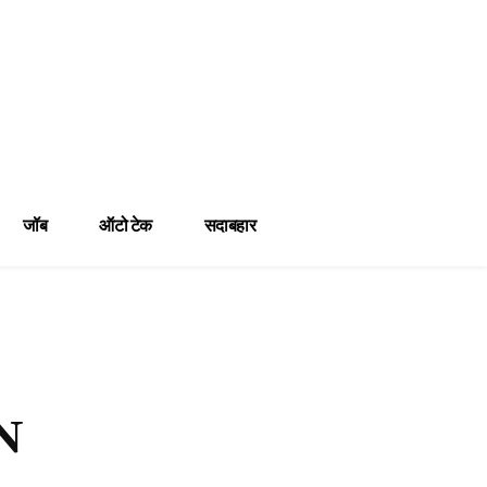
जॉब
ऑटो टेक
सदाबहार
N