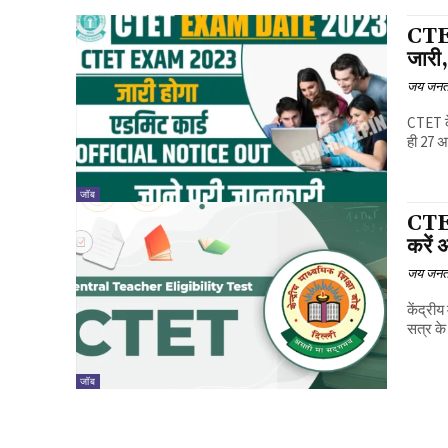
CTET
जारी
जय जनत
CTET क
ही 27 अ
जॉब
CTET
करें 
जय जनत
केंद्री
सत्र के
जॉब