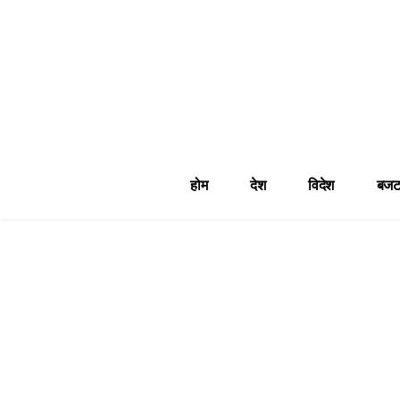
होम
देश
विदेश
बजट