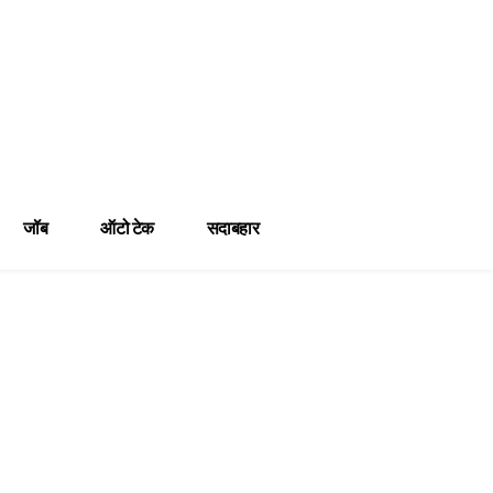
जॉब
ऑटो टेक
सदाबहार