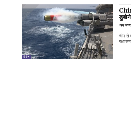
Chin
डुबोन
जय जनत
चीन से 
रक्षा स
विदेश