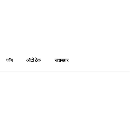
जॉब
ऑटो टेक
सदाबहार