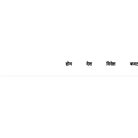
होम
देश
विदेश
बजट