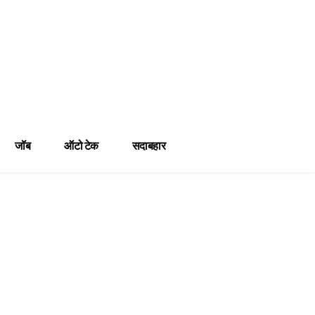
जॉब
ऑटो टेक
सदाबहार