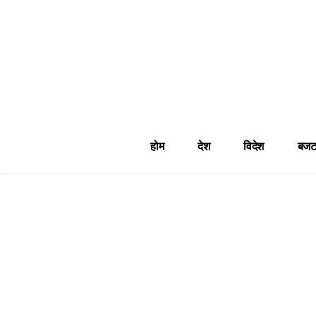
होम
देश
विदेश
बजट