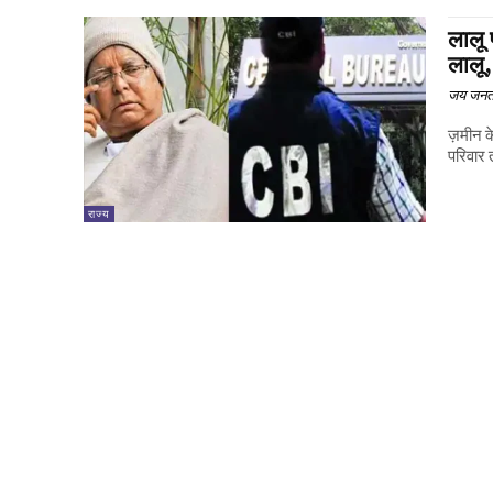
लालू 
लालू,
जय जनत
ज़मीन के
परिवार 
राज्य