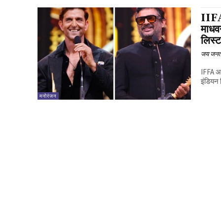
IIFA 
माधवन
लिस्
जय जनत
IFFA अव
इंडियन 
मनोरंजन