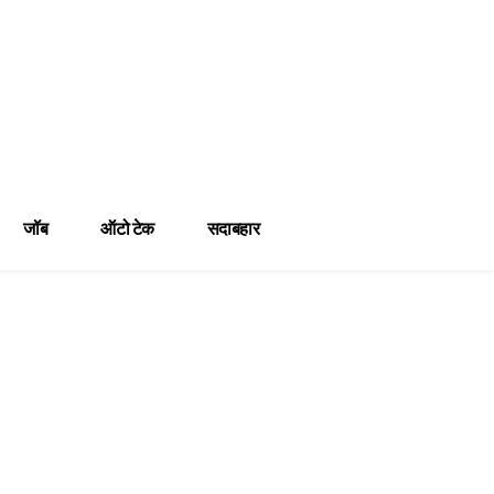
जॉब
ऑटो टेक
सदाबहार