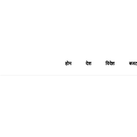
होम
देश
विदेश
बजट