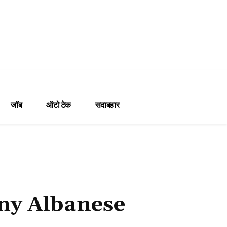
जॉब
ऑटो टेक
सदाबहार
ony Albanese