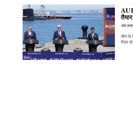
AUKU
तैयार
जय जनत
चीन के
तैयार ह
विदेश