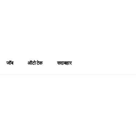
जॉब
ऑटो टेक
सदाबहार