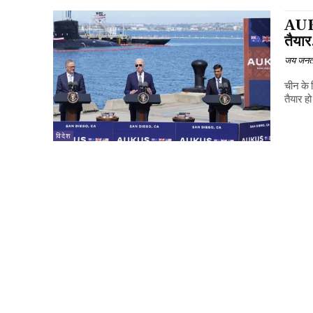
AUKU
तैयार
जय जनत
चीन के
तैयार ह
विदेश