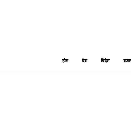
होम
देश
विदेश
बजट