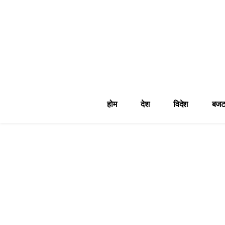
होम
देश
विदेश
बजट