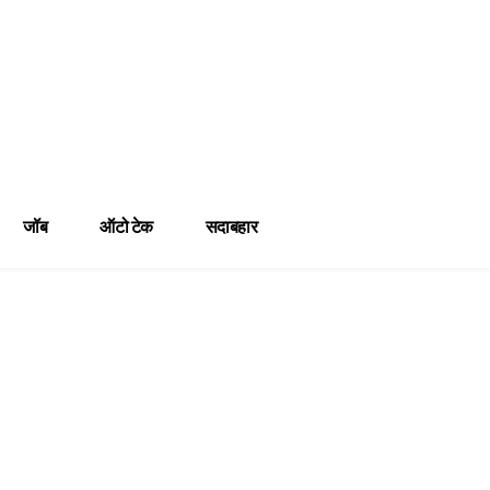
जॉब
ऑटो टेक
सदाबहार