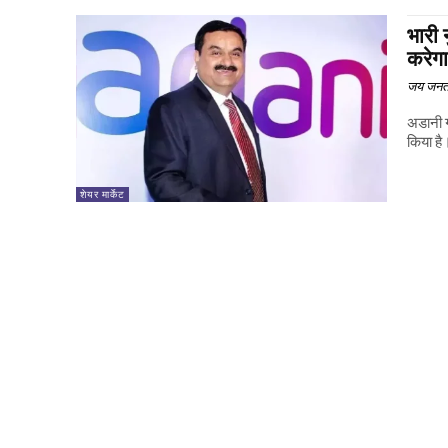
भारी
करेगा
जय जनत
अडानी ग
किया है
शेयर मार्केट