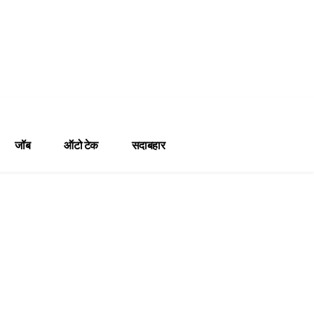
जॉब
ऑटो टेक
सदाबहार