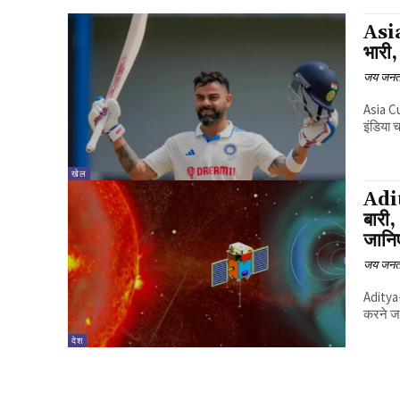
Asia
भारी,
जय जनत
Asia Cu
इंडिया च
खेल
Adit
बारी
जानि
जय जनत
Aditya-L1 Mission: चंद्र
करने जा
देश