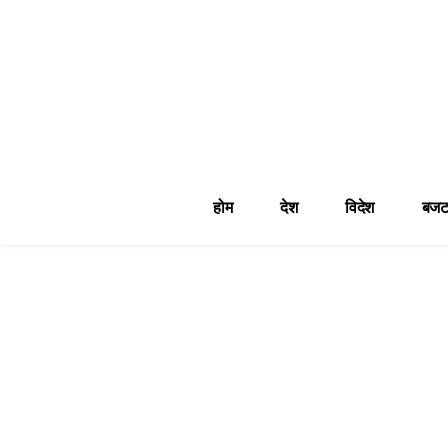
होम
देश
विदेश
बजट