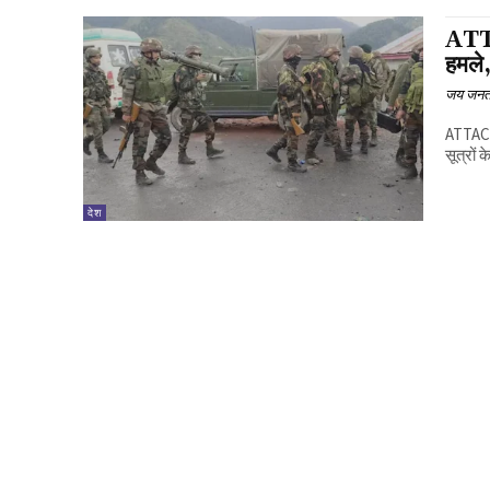
ATTA
हमले,
जय जनत
ATTACK 
सूत्रों
देश