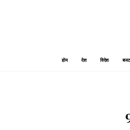
होम
देश
विदेश
बजट
9