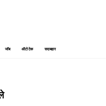
जॉब
ऑटो टेक
सदाबहार
ले