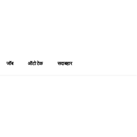
जॉब
ऑटो टेक
सदाबहार