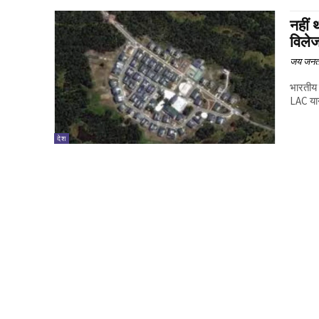
नहीं
विले
जय जनत
भारतीय 
LAC यान
देश