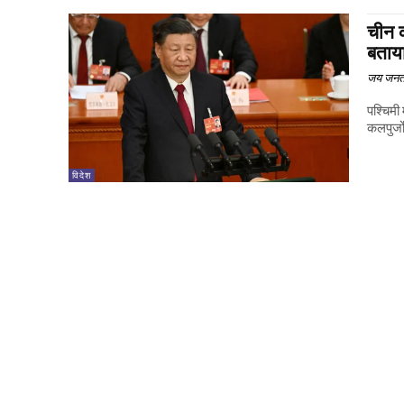
चीन क
बताय
जय जनत
पश्चिमी
कलपुर्ज
विदेश