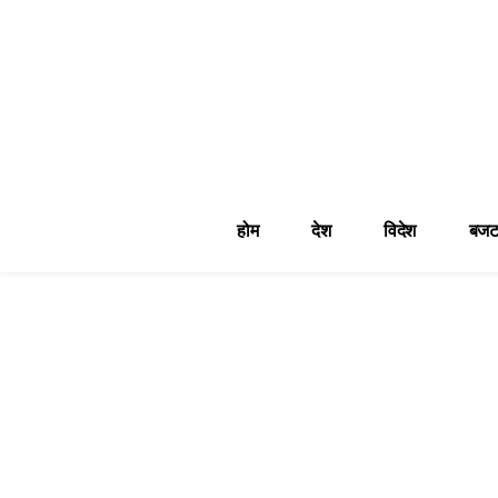
होम
देश
विदेश
बजट