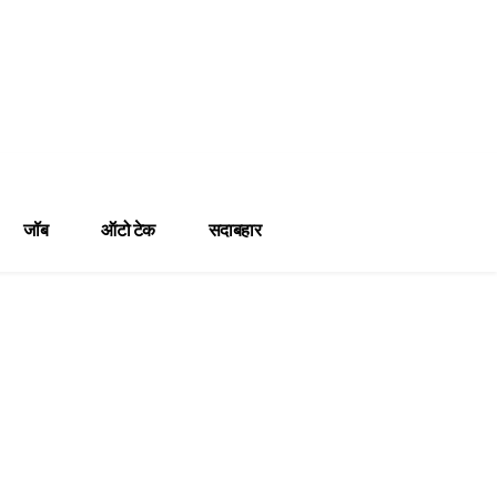
जॉब
ऑटो टेक
सदाबहार