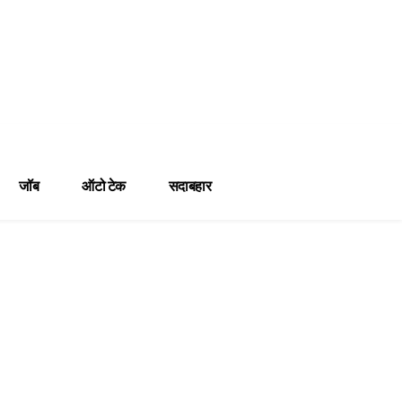
जॉब
ऑटो टेक
सदाबहार