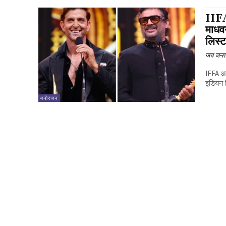
IIFA 
माधवन
लिस्
जय जनत
IFFA अव
इंडियन 
मनोरंजन