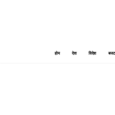
होम
देश
विदेश
बजट